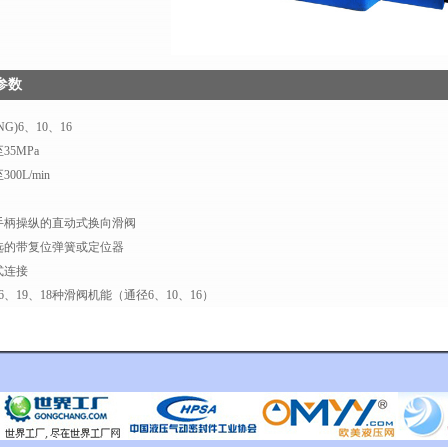
参数
G)6、10、16
5MPa
0L/min
柄操纵的直动式换向滑阀
的带复位弹簧或定位器
连接
、19、18种滑阀机能（通径6、10、16）