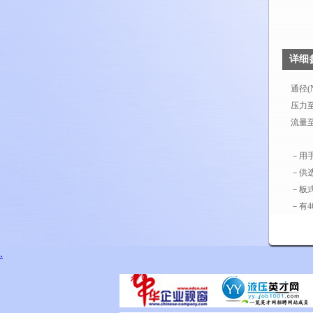
详细
通径(N
压力至3
流量至30
－用手
－供选
－板式
－有46
.