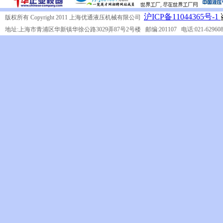
沪ICP备11044365号-1
版权所有 Copyright 2011 上海优通液压机械有限公司
地址:上海市青浦区华新镇华徐公路3029弄87号2号楼 邮编:201107 电话:021-62960849 传真:0